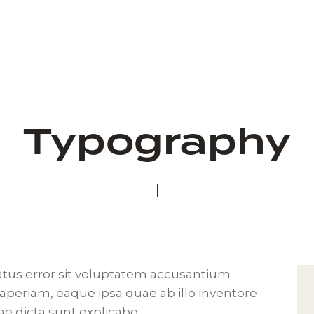
Typography
natus error sit voluptatem accusantium
eriam, eaque ipsa quae ab illo inventore
tae dicta sunt explicabo.