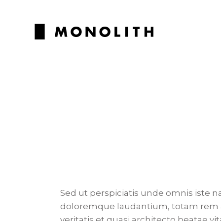
Sed ut perspiciatis unde omnis iste 
doloremque laudantium, totam rem ap
veritatis et quasi architecto beatae vi