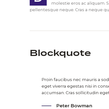
molestie eros ac aliquam. Se
pellentesque neque. Cras a neque q
Blockquote
Proin faucibus nec mauris a so
eget viverra egestas nisi in co
accumsan. Cras sollicitudin eget
Peter Bowman