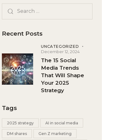
Recent Posts
UNCATEGORIZED
December 12, 2024
The 15 Social
Media Trends
That Will Shape
Your 2025
Strategy
Tags
2025 strategy
AI in social media
DM shares
Gen Z marketing