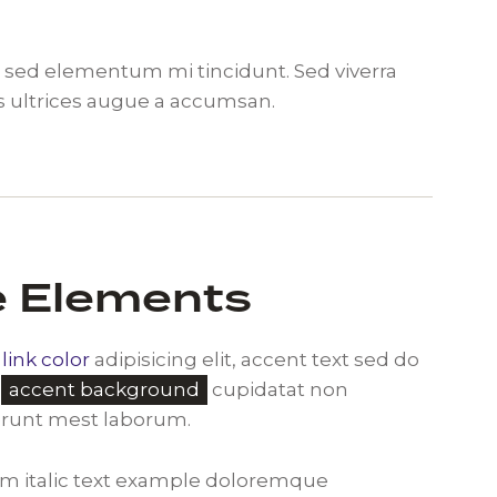
, sed elementum mi tincidunt. Sed viverra
s ultrices augue a accumsan.
e Elements
r
link color
adipisicing elit, accent text sed do
r
accent background
cupidatat non
serunt mest laborum.
tem italic text example doloremque