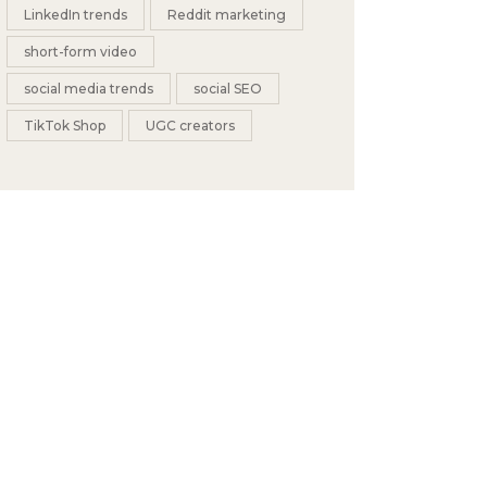
LinkedIn trends
Reddit marketing
short-form video
social media trends
social SEO
TikTok Shop
UGC creators